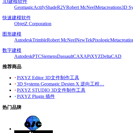
3D建模软件
Geomagic
Actify
Shade
R2V
Robert McNeel
Metacreations
3D Sy
快速建模软件
Objet
Z Corporation
图形建模
Autodesk
Trimble
Robert McNeel
NewTek
Pixologic
Metacreatio
数字建模
Autodesk
PTC
Siemens
Dassault
CAXA
PiXYZ
DeltaCAD
推荐商品
PiXYZ Editor 3D文件制作工具
3D Systems Geomagic Design X 逆向工程…
PiXYZ STUDIO 3D文件制作工具
PiXYZ Plugin 插件
热门品牌