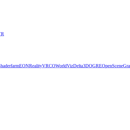
VR
Shaderfarm
EONReality
VRCO
WorldViz
Delta3D
OGRE
OpenSceneGra