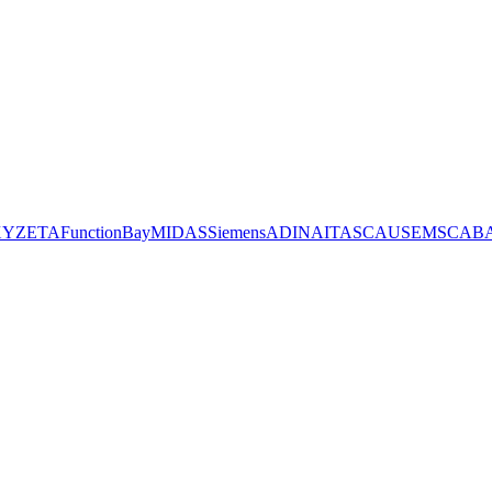
XYZ
ETA
FunctionBay
MIDAS
Siemens
ADINA
ITASCA
USE
MSC
AB