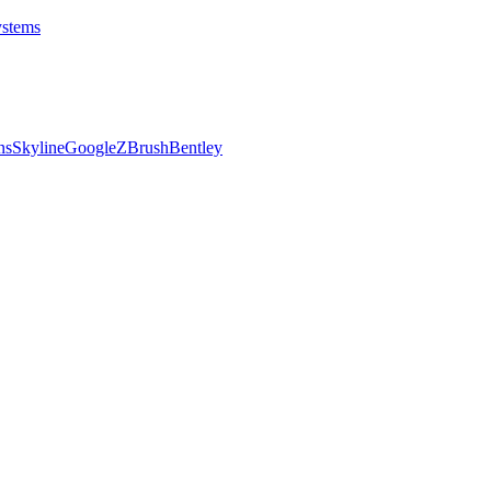
stems
ns
Skyline
Google
ZBrush
Bentley