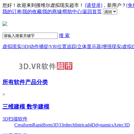
您好！欢迎来到搜维尔虚拟现实超市！
[请登录]
，新用户？
[免
我的订单
|
我的收藏
|
我的商城
|
帮助中心
|
返回首页
搜 索
虚拟现实
|
3D
|
动作捕捉
|
VR
|
位置追踪
|
立体显示器
|
增强现实
|
虚拟
所有软件产品分类
>
三维建模 数学建模
3D扫描软件
Creaform
Rapidform
3D3
3rdtech
Intricad
4Ddynamics
Artec3D