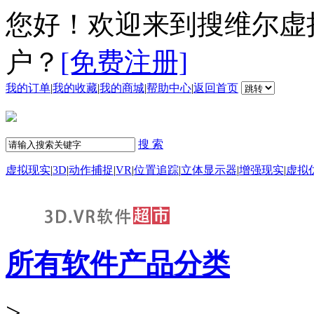
您好！欢迎来到搜维尔虚
户？
[免费注册]
我的订单
|
我的收藏
|
我的商城
|
帮助中心
|
返回首页
搜 索
虚拟现实
|
3D
|
动作捕捉
|
VR
|
位置追踪
|
立体显示器
|
增强现实
|
虚拟
所有软件产品分类
>