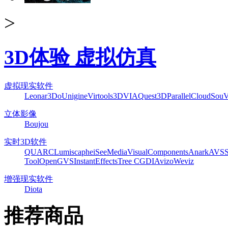
>
3D体验 虚拟仿真
虚拟现实软件
Leonar3Do
Unigine
Virtools
3DVIA
Quest3D
ParallelCloud
Sou
立体影像
Boujou
实时3D软件
QUARC
Lumiscaphe
iSeeMedia
VisualComponents
Anark
AVS
Tool
OpenGVS
InstantEffects
Tree C
GDI
Avizo
Weviz
增强现实软件
Diota
推荐商品