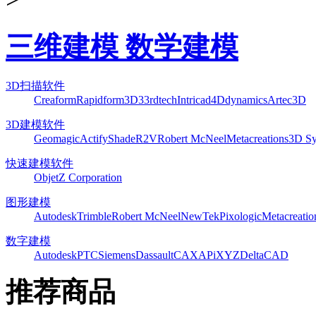
三维建模 数学建模
3D扫描软件
Creaform
Rapidform
3D3
3rdtech
Intricad
4Ddynamics
Artec3D
3D建模软件
Geomagic
Actify
Shade
R2V
Robert McNeel
Metacreations
3D Sy
快速建模软件
Objet
Z Corporation
图形建模
Autodesk
Trimble
Robert McNeel
NewTek
Pixologic
Metacreatio
数字建模
Autodesk
PTC
Siemens
Dassault
CAXA
PiXYZ
DeltaCAD
推荐商品