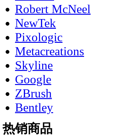
Robert McNeel
NewTek
Pixologic
Metacreations
Skyline
Google
ZBrush
Bentley
热销商品