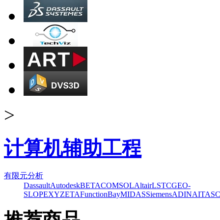
>
计算机辅助工程
有限元分析
Dassault
Autodesk
BETA
COMSOL
Altair
LSTC
GEO-
SLOPE
XYZ
ETA
FunctionBay
MIDAS
Siemens
ADINA
ITAS
推荐商品