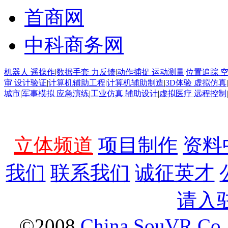
首商网
中科商务网
机器人 遥操作
|
数据手套 力反馈
|
动作捕捉 运动测量
|
位置追踪 
审 设计验证
|
计算机辅助工程
|
计算机辅助制造
|
3D体验 虚拟仿真
|
城市
|
军事模拟 应急演练
|
工业仿真 辅助设计
|
虚拟医疗 远程控制
|
立体频道
项目制作
资料
我们
联系我们
诚征英才
请入
©2008
China SouVR Co.,