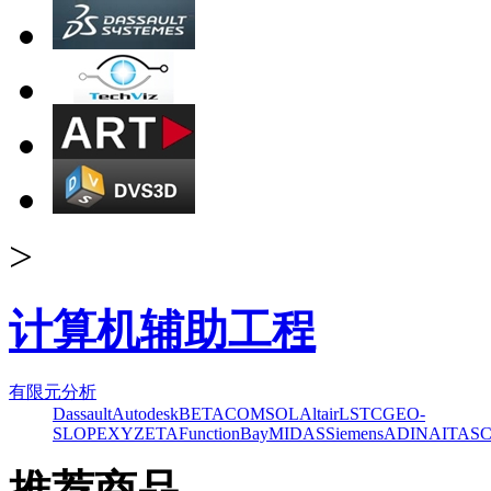
>
计算机辅助工程
有限元分析
Dassault
Autodesk
BETA
COMSOL
Altair
LSTC
GEO-
SLOPE
XYZ
ETA
FunctionBay
MIDAS
Siemens
ADINA
ITAS
推荐商品