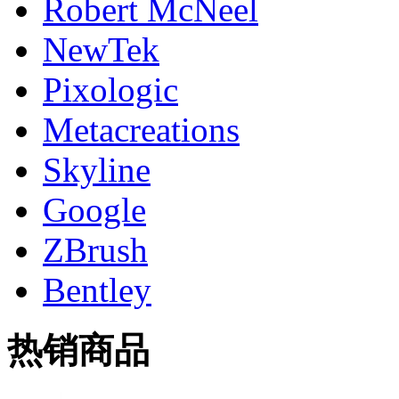
Robert McNeel
NewTek
Pixologic
Metacreations
Skyline
Google
ZBrush
Bentley
热销商品