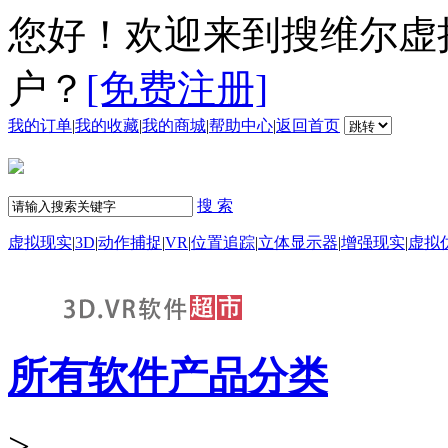
您好！欢迎来到搜维尔虚
户？
[免费注册]
我的订单
|
我的收藏
|
我的商城
|
帮助中心
|
返回首页
搜 索
虚拟现实
|
3D
|
动作捕捉
|
VR
|
位置追踪
|
立体显示器
|
增强现实
|
虚拟
所有软件产品分类
>