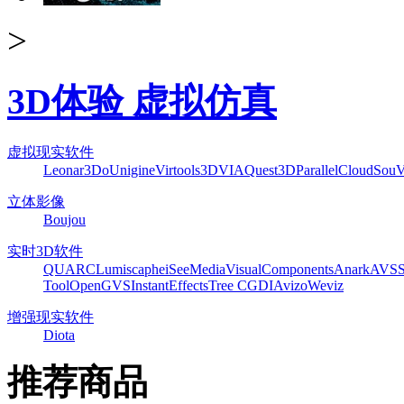
>
3D体验 虚拟仿真
虚拟现实软件
Leonar3Do
Unigine
Virtools
3DVIA
Quest3D
ParallelCloud
Sou
立体影像
Boujou
实时3D软件
QUARC
Lumiscaphe
iSeeMedia
VisualComponents
Anark
AVS
Tool
OpenGVS
InstantEffects
Tree C
GDI
Avizo
Weviz
增强现实软件
Diota
推荐商品