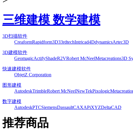
三维建模 数学建模
3D扫描软件
Creaform
Rapidform
3D3
3rdtech
Intricad
4Ddynamics
Artec3D
3D建模软件
Geomagic
Actify
Shade
R2V
Robert McNeel
Metacreations
3D Sy
快速建模软件
Objet
Z Corporation
图形建模
Autodesk
Trimble
Robert McNeel
NewTek
Pixologic
Metacreatio
数字建模
Autodesk
PTC
Siemens
Dassault
CAXA
PiXYZ
DeltaCAD
推荐商品