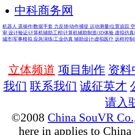
中科商务网
机器人 遥操作
|
数据手套 力反馈
|
动作捕捉 运动测量
|
位置追踪 
审 设计验证
|
计算机辅助工程
|
计算机辅助制造
|
3D体验 虚拟仿真
|
城市
|
军事模拟 应急演练
|
工业仿真 辅助设计
|
虚拟医疗 远程控制
|
立体频道
项目制作
资料
我们
联系我们
诚征英才
请入
©2008
China SouVR Co.,
here in applies to China