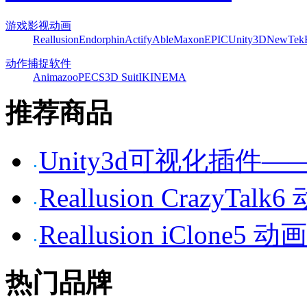
游戏影视动画
Reallusion
Endorphin
Actify
Able
Maxon
EPIC
Unity3D
NewTek
动作捕捉软件
Animazoo
PECS
3D Suit
IKINEMA
推荐商品
Unity3d可视化插件——P
Reallusion CrazyTa
Reallusion iClone
热门品牌