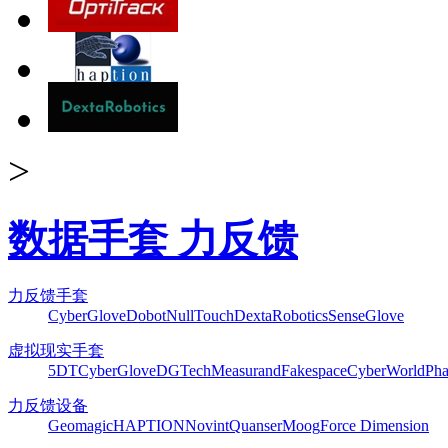
>
数据手套 力反馈
力反馈手套
CyberGlove
Dobot
NullTouch
DextaRobotics
SenseGlove
虚拟现实手套
5DT
CyberGlove
DGTech
Measurand
Fakespace
CyberWorld
Pha
力反馈设备
Geomagic
HAPTION
Novint
Quanser
Moog
Force Dimension