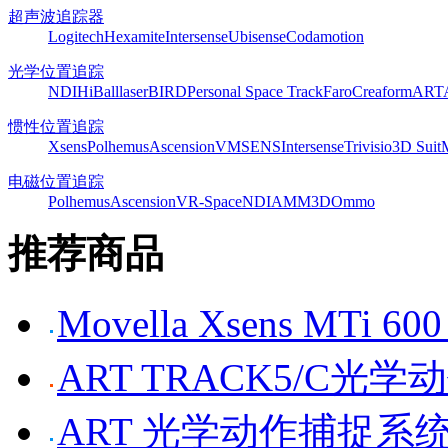
超声波追踪器
Logitech
Hexamite
Intersense
Ubisense
Codamotion
光学位置追踪
NDI
HiBall
laserBIRD
Personal Space Track
Faro
Creaform
ART
惯性位置追踪
Xsens
Polhemus
Ascension
VMSENS
Intersense
Trivisio
3D Suit
电磁位置追踪
Polhemus
Ascension
VR-Space
NDI
AMM3D
Ommo
推荐商品
Movella Xsens MT
ART TRACK5/C光
ART 光学动作捕捉系