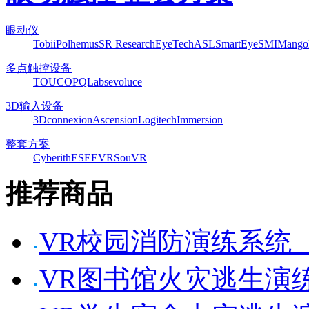
眼动仪
Tobii
Polhemus
SR Research
EyeTech
ASL
SmartEye
SMI
Mango
多点触控设备
TOUCO
PQLabs
evoluce
3D输入设备
3Dconnexion
Ascension
Logitech
Immersion
整套方案
Cyberith
ESEEVR
SouVR
推荐商品
VR校园消防演练系统
VR图书馆火灾逃生演