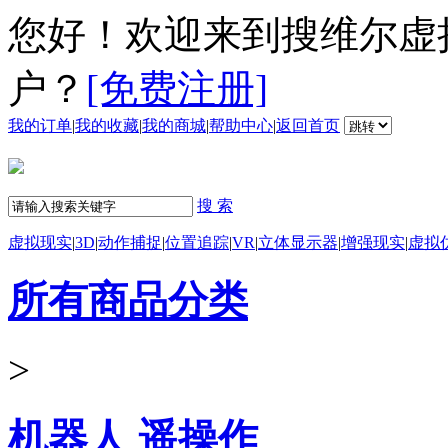
您好！欢迎来到搜维尔虚
户？
[免费注册]
我的订单
|
我的收藏
|
我的商城
|
帮助中心
|
返回首页
搜 索
虚拟现实
|
3D
|
动作捕捉
|
位置追踪
|
VR
|
立体显示器
|
增强现实
|
虚拟
所有商品分类
>
机器人 遥操作