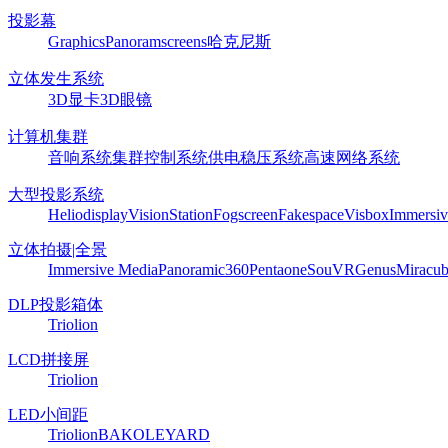
投影幕
Graphics
Panoram
screens
哈克尼斯
立体发生系统
3D显卡
3D眼镜
计算机集群
音响系统
集群控制系统
供电稳压系统
高速网络系统
大型投影系统
Heliodisplay
VisionStation
Fogscreen
Fakespace
Visbox
Immersiv
立体拍摄|全景
Immersive Media
Panoramic360
Pentaone
SouVR
Genus
Miracu
DLP投影箱体
Triolion
LCD拼接屏
Triolion
LED小间距
Triolion
BAKO
LEYARD