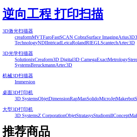
逆向工程 打印扫描
3D激光扫描器
creaform
MVT
Faro
FastSCAN Cobra
Surface Imaging
Arius3D
Technology
NDI
Intricad
Leica
Roland
RIEGL
Scantech
Artec3D
3D光学扫描器
Solutionix
Creaform
3D Digital
3D Camega
ExactMetrology
Ster
Systems
Breuckmann
Artec3D
机械3D扫描器
Immersion
桌面3D打印机
3D Systems
Objet
Dimension
RapMan
Solido
MicroJet
Makerbot
S
大型3D打印机
3D Systems
Z Corporation
Objet
Stratasys
Studiomill
Concept
Mak
推荐商品