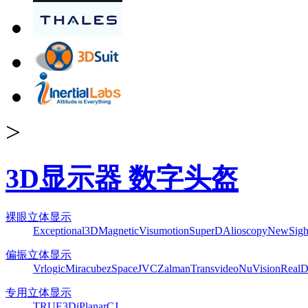
>
3D显示器 数字头盔
裸眼立体显示
Exceptional3D
Magnetic
Visumotion
SuperD
Alioscopy
NewSigh
偏振立体显示
Vrlogic
Miracube
zSpace
JVC
Zalman
Transvideo
NuVision
Real
专用立体显示
TRUE3Di
Planar
CJ