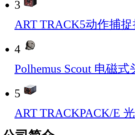
3
ART TRACK5动作捕
4
Polhemus Scout 
5
ART TRACKPACK/