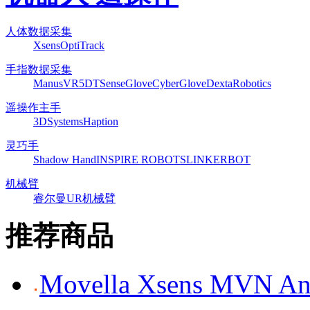
人体数据采集
Xsens
OptiTrack
手指数据采集
ManusVR
5DT
SenseGlove
CyberGlove
DextaRobotics
遥操作主手
3DSystems
Haption
灵巧手
Shadow Hand
INSPIRE ROBOTS
LINKERBOT
机械臂
睿尔曼
UR机械臂
推荐商品
Movella Xsens MV