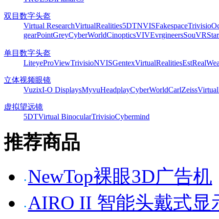
双目数字头盔
Virtual Research
VirtualRealities
5DT
NVIS
Fakespace
Trivisio
Oc
gear
PointGrey
CyberWorld
Cinoptics
VIVE
vrgineers
SouVR
Sta
单目数字头盔
Liteye
ProView
Trivisio
NVIS
Gentex
VirtualRealities
Est
RealWea
立体视频眼镜
Vuzix
I-O Displays
Myvu
Headplay
CyberWorld
CarlZeiss
Virtual
虚拟望远镜
5DT
Virtual Binocular
Trivisio
Cybermind
推荐商品
NewTop裸眼3D广告机
AIRO II 智能头戴式