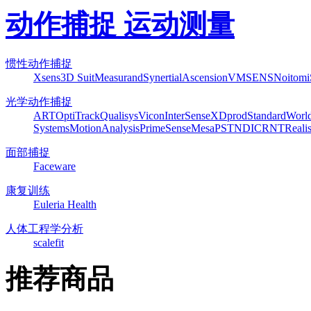
动作捕捉 运动测量
惯性动作捕捉
Xsens
3D Suit
Measurand
Synertial
Ascension
VMSENS
Noitom
光学动作捕捉
ART
OptiTrack
Qualisys
Vicon
InterSense
XDprod
Standard
Worl
Systems
MotionAnalysis
PrimeSense
Mesa
PST
NDI
CRNT
Reali
面部捕捉
Faceware
康复训练
Euleria Health
人体工程学分析
scalefit
推荐商品