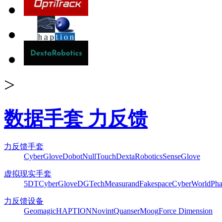
>
数据手套 力反馈
力反馈手套
CyberGlove
Dobot
NullTouch
DextaRobotics
SenseGlove
虚拟现实手套
5DT
CyberGlove
DGTech
Measurand
Fakespace
CyberWorld
Pha
力反馈设备
Geomagic
HAPTION
Novint
Quanser
Moog
Force Dimension