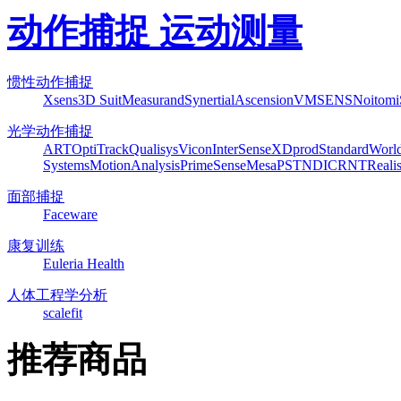
动作捕捉 运动测量
惯性动作捕捉
Xsens
3D Suit
Measurand
Synertial
Ascension
VMSENS
Noitom
光学动作捕捉
ART
OptiTrack
Qualisys
Vicon
InterSense
XDprod
Standard
Worl
Systems
MotionAnalysis
PrimeSense
Mesa
PST
NDI
CRNT
Reali
面部捕捉
Faceware
康复训练
Euleria Health
人体工程学分析
scalefit
推荐商品