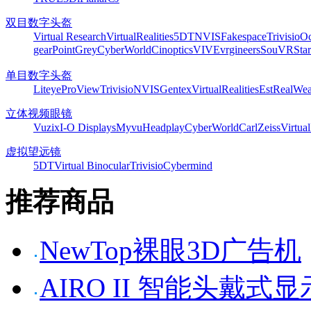
双目数字头盔
Virtual Research
VirtualRealities
5DT
NVIS
Fakespace
Trivisio
Oc
gear
PointGrey
CyberWorld
Cinoptics
VIVE
vrgineers
SouVR
Sta
单目数字头盔
Liteye
ProView
Trivisio
NVIS
Gentex
VirtualRealities
Est
RealWea
立体视频眼镜
Vuzix
I-O Displays
Myvu
Headplay
CyberWorld
CarlZeiss
Virtual
虚拟望远镜
5DT
Virtual Binocular
Trivisio
Cybermind
推荐商品
NewTop裸眼3D广告机
AIRO II 智能头戴式