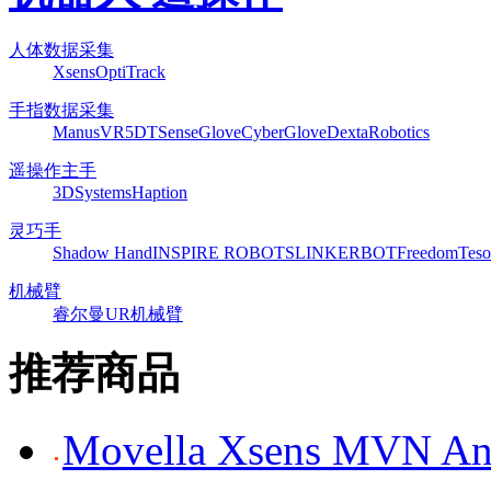
人体数据采集
Xsens
OptiTrack
手指数据采集
ManusVR
5DT
SenseGlove
CyberGlove
DextaRobotics
遥操作主手
3DSystems
Haption
灵巧手
Shadow Hand
INSPIRE ROBOTS
LINKERBOT
Freedom
Teso
机械臂
睿尔曼
UR机械臂
推荐商品
Movella Xsens MV