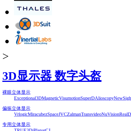
>
3D显示器 数字头盔
裸眼立体显示
Exceptional3D
Magnetic
Visumotion
SuperD
Alioscopy
NewSigh
偏振立体显示
Vrlogic
Miracube
zSpace
JVC
Zalman
Transvideo
NuVision
Real
专用立体显示
TRUE3Di
Planar
CJ