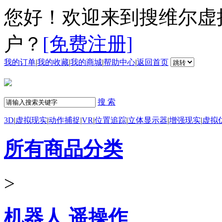
您好！欢迎来到搜维尔虚
户？
[免费注册]
我的订单
|
我的收藏
|
我的商城
|
帮助中心
|
返回首页
搜 索
3D
|
虚拟现实
|
动作捕捉
|
VR
|
位置追踪
|
立体显示器
|
增强现实
|
虚拟
所有商品分类
>
机器人 遥操作