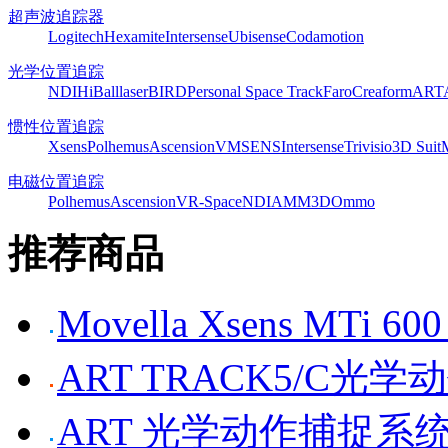
超声波追踪器
Logitech
Hexamite
Intersense
Ubisense
Codamotion
光学位置追踪
NDI
HiBall
laserBIRD
Personal Space Track
Faro
Creaform
ART
惯性位置追踪
Xsens
Polhemus
Ascension
VMSENS
Intersense
Trivisio
3D Suit
电磁位置追踪
Polhemus
Ascension
VR-Space
NDI
AMM3D
Ommo
推荐商品
Movella Xsens MT
ART TRACK5/C光
ART 光学动作捕捉系