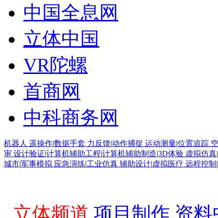
中国全息网
立体中国
VR陀螺
首商网
中科商务网
机器人 遥操作
|
数据手套 力反馈
|
动作捕捉 运动测量
|
位置追踪 
审 设计验证
|
计算机辅助工程
|
计算机辅助制造
|
3D体验 虚拟仿真
|
城市
|
军事模拟 应急演练
|
工业仿真 辅助设计
|
虚拟医疗 远程控制
|
立体频道
项目制作
资料