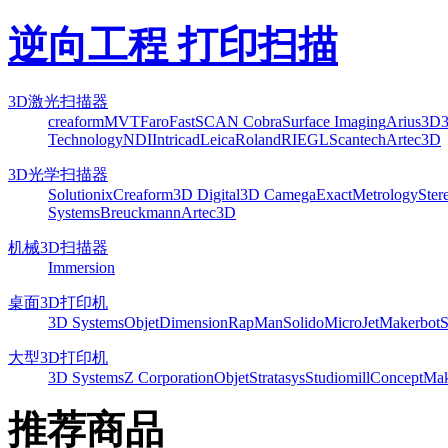
逆向工程 打印扫描
3D激光扫描器
creaform
MVT
Faro
FastSCAN Cobra
Surface Imaging
Arius3D
Technology
NDI
Intricad
Leica
Roland
RIEGL
Scantech
Artec3D
3D光学扫描器
Solutionix
Creaform
3D Digital
3D Camega
ExactMetrology
Ster
Systems
Breuckmann
Artec3D
机械3D扫描器
Immersion
桌面3D打印机
3D Systems
Objet
Dimension
RapMan
Solido
MicroJet
Makerbot
S
大型3D打印机
3D Systems
Z Corporation
Objet
Stratasys
Studiomill
Concept
Mak
推荐商品