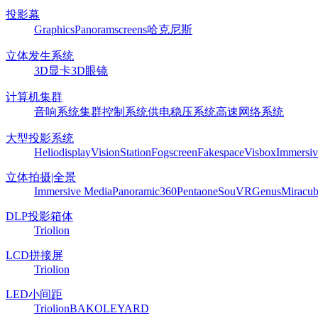
投影幕
Graphics
Panoram
screens
哈克尼斯
立体发生系统
3D显卡
3D眼镜
计算机集群
音响系统
集群控制系统
供电稳压系统
高速网络系统
大型投影系统
Heliodisplay
VisionStation
Fogscreen
Fakespace
Visbox
Immersiv
立体拍摄|全景
Immersive Media
Panoramic360
Pentaone
SouVR
Genus
Miracu
DLP投影箱体
Triolion
LCD拼接屏
Triolion
LED小间距
Triolion
BAKO
LEYARD