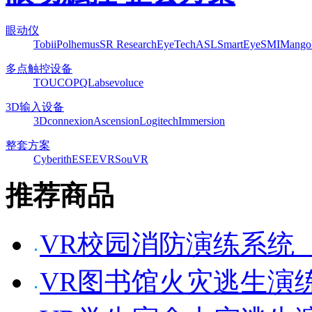
眼动仪
Tobii
Polhemus
SR Research
EyeTech
ASL
SmartEye
SMI
Mango
多点触控设备
TOUCO
PQLabs
evoluce
3D输入设备
3Dconnexion
Ascension
Logitech
Immersion
整套方案
Cyberith
ESEEVR
SouVR
推荐商品
VR校园消防演练系统
VR图书馆火灾逃生演