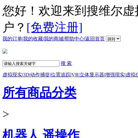
您好！欢迎来到搜维尔虚
户？
[免费注册]
我的订单
|
我的收藏
|
我的商城
|
帮助中心
|
返回首页
搜 索
虚拟现实
|
3D
|
动作捕捉
|
位置追踪
|
VR
|
立体显示器
|
增强现实
|
虚拟
所有商品分类
>
机器人 遥操作