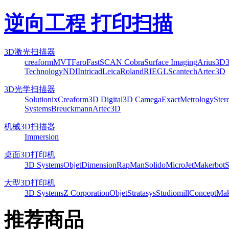
逆向工程 打印扫描
3D激光扫描器
creaform
MVT
Faro
FastSCAN Cobra
Surface Imaging
Arius3D
Technology
NDI
Intricad
Leica
Roland
RIEGL
Scantech
Artec3D
3D光学扫描器
Solutionix
Creaform
3D Digital
3D Camega
ExactMetrology
Ster
Systems
Breuckmann
Artec3D
机械3D扫描器
Immersion
桌面3D打印机
3D Systems
Objet
Dimension
RapMan
Solido
MicroJet
Makerbot
S
大型3D打印机
3D Systems
Z Corporation
Objet
Stratasys
Studiomill
Concept
Mak
推荐商品