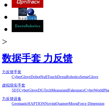
>
数据手套 力反馈
力反馈手套
CyberGlove
Dobot
NullTouch
DextaRobotics
SenseGlove
虚拟现实手套
5DT
CyberGlove
DGTech
Measurand
Fakespace
CyberWorld
Pha
力反馈设备
Geomagic
HAPTION
Novint
Quanser
Moog
Force Dimension