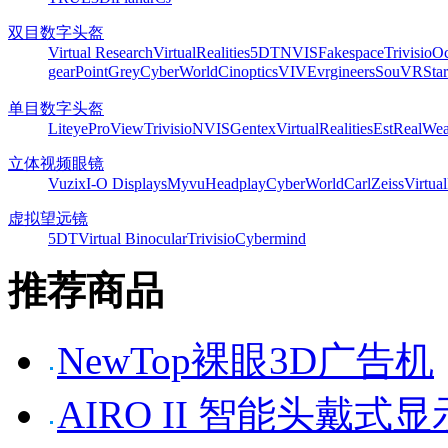
双目数字头盔
Virtual Research
VirtualRealities
5DT
NVIS
Fakespace
Trivisio
Oc
gear
PointGrey
CyberWorld
Cinoptics
VIVE
vrgineers
SouVR
Sta
单目数字头盔
Liteye
ProView
Trivisio
NVIS
Gentex
VirtualRealities
Est
RealWea
立体视频眼镜
Vuzix
I-O Displays
Myvu
Headplay
CyberWorld
CarlZeiss
Virtual
虚拟望远镜
5DT
Virtual Binocular
Trivisio
Cybermind
推荐商品
NewTop裸眼3D广告机
AIRO II 智能头戴式