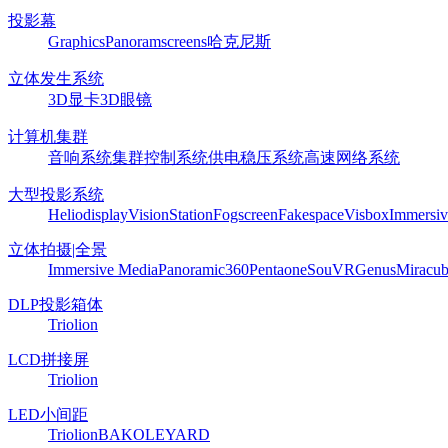
投影幕
Graphics
Panoram
screens
哈克尼斯
立体发生系统
3D显卡
3D眼镜
计算机集群
音响系统
集群控制系统
供电稳压系统
高速网络系统
大型投影系统
Heliodisplay
VisionStation
Fogscreen
Fakespace
Visbox
Immersiv
立体拍摄|全景
Immersive Media
Panoramic360
Pentaone
SouVR
Genus
Miracu
DLP投影箱体
Triolion
LCD拼接屏
Triolion
LED小间距
Triolion
BAKO
LEYARD