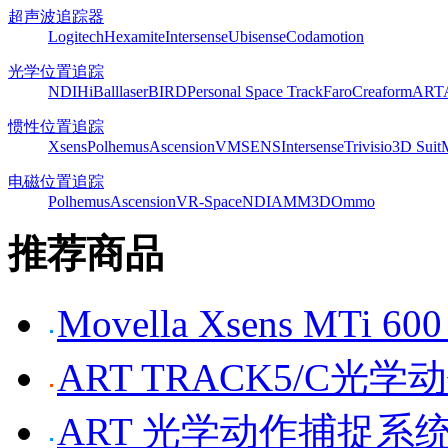
超声波追踪器
Logitech
Hexamite
Intersense
Ubisense
Codamotion
光学位置追踪
NDI
HiBall
laserBIRD
Personal Space Track
Faro
Creaform
ART
惯性位置追踪
Xsens
Polhemus
Ascension
VMSENS
Intersense
Trivisio
3D Suit
电磁位置追踪
Polhemus
Ascension
VR-Space
NDI
AMM3D
Ommo
推荐商品
Movella Xsens MT
ART TRACK5/C光
ART 光学动作捕捉系