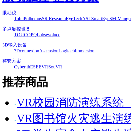
眼动仪
Tobii
Polhemus
SR Research
EyeTech
ASL
SmartEye
SMI
Mango
多点触控设备
TOUCO
PQLabs
evoluce
3D输入设备
3Dconnexion
Ascension
Logitech
Immersion
整套方案
Cyberith
ESEEVR
SouVR
推荐商品
VR校园消防演练系统
VR图书馆火灾逃生演