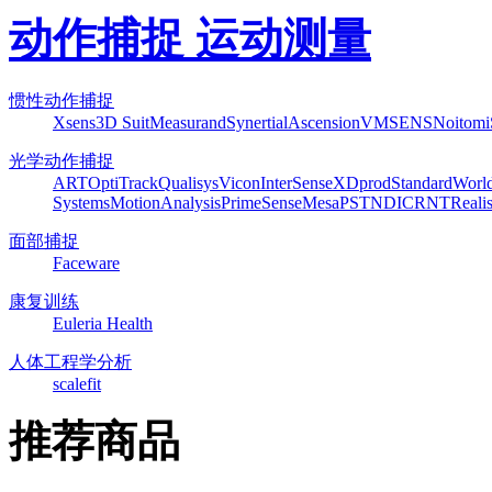
动作捕捉 运动测量
惯性动作捕捉
Xsens
3D Suit
Measurand
Synertial
Ascension
VMSENS
Noitom
光学动作捕捉
ART
OptiTrack
Qualisys
Vicon
InterSense
XDprod
Standard
Worl
Systems
MotionAnalysis
PrimeSense
Mesa
PST
NDI
CRNT
Reali
面部捕捉
Faceware
康复训练
Euleria Health
人体工程学分析
scalefit
推荐商品