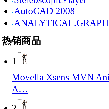
AutoCAD 2008
ANALYTICAL.GRAPH
热销商品
1
Movella Xsens M
A…
2