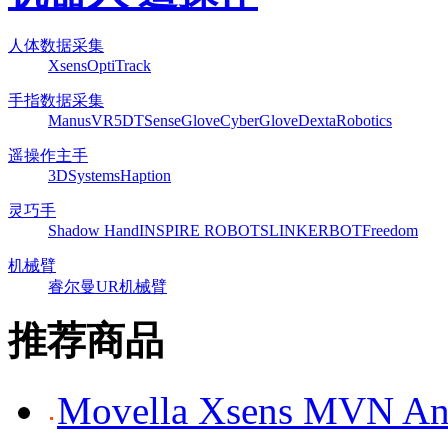
人体数据采集
Xsens
OptiTrack
手指数据采集
ManusVR
5DT
SenseGlove
CyberGlove
DextaRobotics
遥操作主手
3DSystems
Haption
灵巧手
Shadow Hand
INSPIRE ROBOTS
LINKERBOT
Freedom
机械臂
睿尔曼
UR机械臂
推荐商品
Movella Xsens MV