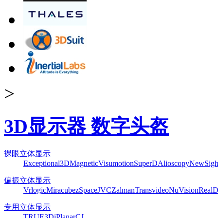
>
3D显示器 数字头盔
裸眼立体显示
Exceptional3D
Magnetic
Visumotion
SuperD
Alioscopy
NewSigh
偏振立体显示
Vrlogic
Miracube
zSpace
JVC
Zalman
Transvideo
NuVision
Real
专用立体显示
TRUE3Di
Planar
CJ