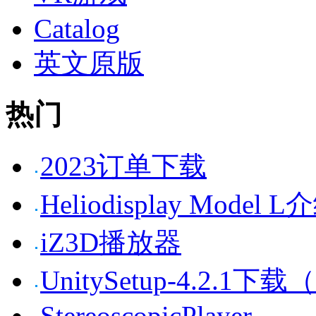
Catalog
英文原版
热门
2023订单下载
Heliodisplay Model 
iZ3D播放器
UnitySetup-4.2.1
StereoscopicPlayer