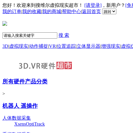
您好！欢迎来到搜维尔虚拟现实超市！
[请登录]
，新用户？
[免
我的订单
|
我的收藏
|
我的商城
|
帮助中心
|
返回首页
搜 索
3D
|
虚拟现实
|
动作捕捉
|
VR
|
位置追踪
|
立体显示器
|
增强现实
|
虚拟
所有硬件产品分类
>
机器人 遥操作
人体数据采集
Xsens
OptiTrack