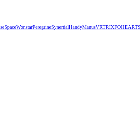
seSpace
Wonstar
Peregrine
Synertial
Handy
Manus
VRTRIX
FOHEART
S