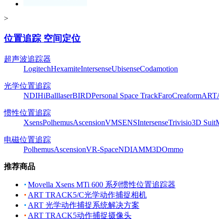
>
位置追踪 空间定位
超声波追踪器
Logitech
Hexamite
Intersense
Ubisense
Codamotion
光学位置追踪
NDI
HiBall
laserBIRD
Personal Space Track
Faro
Creaform
ART
惯性位置追踪
Xsens
Polhemus
Ascension
VMSENS
Intersense
Trivisio
3D Suit
电磁位置追踪
Polhemus
Ascension
VR-Space
NDI
AMM3D
Ommo
推荐商品
Movella Xsens MTi 600 系列惯性位置追踪器
ART TRACK5/C光学动作捕捉相机
ART 光学动作捕捉系统解决方案
ART TRACK5动作捕捉摄像头