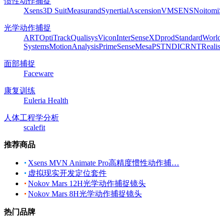
惯性动作捕捉
Xsens
3D Suit
Measurand
Synertial
Ascension
VMSENS
Noitom
光学动作捕捉
ART
OptiTrack
Qualisys
Vicon
InterSense
XDprod
Standard
Worl
Systems
MotionAnalysis
PrimeSense
Mesa
PST
NDI
CRNT
Reali
面部捕捉
Faceware
康复训练
Euleria Health
人体工程学分析
scalefit
推荐商品
Xsens MVN Animate Pro高精度惯性动作捕…
虚拟现实开发定位套件
Nokov Mars 12H光学动作捕捉镜头
Nokov Mars 8H光学动作捕捉镜头
热门品牌