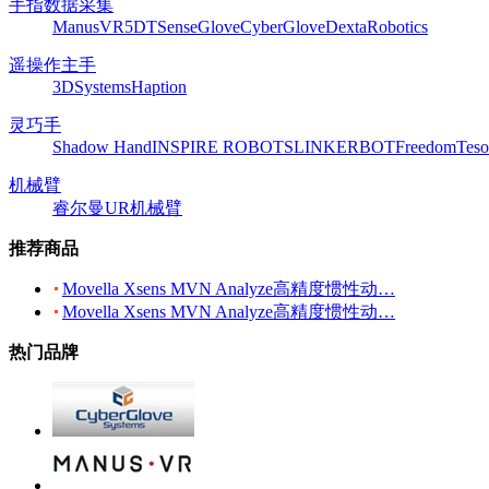
手指数据采集
ManusVR
5DT
SenseGlove
CyberGlove
DextaRobotics
遥操作主手
3DSystems
Haption
灵巧手
Shadow Hand
INSPIRE ROBOTS
LINKERBOT
Freedom
Teso
机械臂
睿尔曼
UR机械臂
推荐商品
Movella Xsens MVN Analyze高精度惯性动…
Movella Xsens MVN Analyze高精度惯性动…
热门品牌