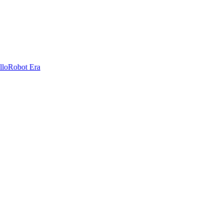
llo
Robot Era