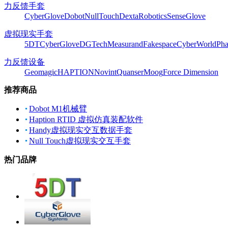
力反馈手套
CyberGlove
Dobot
NullTouch
DextaRobotics
SenseGlove
虚拟现实手套
5DT
CyberGlove
DGTech
Measurand
Fakespace
CyberWorld
Pha
力反馈设备
Geomagic
HAPTION
Novint
Quanser
Moog
Force Dimension
推荐商品
Dobot M1机械臂
Haption RTID 虚拟仿真装配软件
Handy虚拟现实交互数据手套
Null Touch虚拟现实交互手套
热门品牌