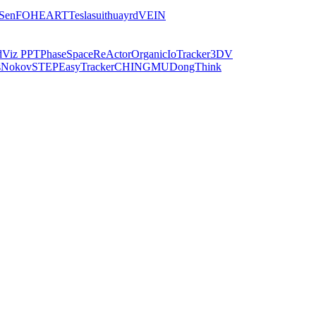
iSen
FOHEART
Teslasuit
huayrd
VEIN
dViz PPT
PhaseSpace
ReActor
Organic
IoTracker
3DV
s
Nokov
STEP
EasyTracker
CHINGMU
DongThink